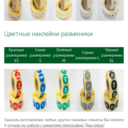
Цветные наклейки-разменики
Красные
Синие
Зелёные
Чёрные
Серые
размерники
размерники
размерники
размерники
размерники L
XS
S
М
XL
Заказать изготовление любых других тканевых этикеток Вы можете
в
отделе по работе с клиентами типографии "Два клёна"
.