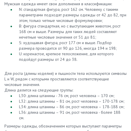
Мужская одежда имеет свои дополнения в классификации:
N: стандартная фигура, рост 162 см. Человеку с такими
параметрами подходят размеры одежды от 42 до 82, при
этом, только четные числовые формулировки;
B: фигура стандартная, но с выступающим животом, рост
168 см и выше. Размеры для таких людей составляют
нечетные числовые значения от 51 до 81;
S: худощавая фигура, рост 177 см и выше. Подбор
размера проводится от 90 до 126, иногда 194 и 198;
U: коренастое, крепкое телосложение, для которого
подойдут размеры от 24 до 38.
Для роста (длины изделия) и пышности тела используются символы
L и W, рядом с которыми проставляются соответствующие
числовые значения.
Длина делится на следующие группы:
L30: длина штанины - 76 см, рост человека – 170 см;
L32: длина штанины – 81 см, рост человека – 170-178 см;
L34: длина штанины – 86 см, рост человека – 178-188 см;
L36: длина штанины – 91 см, рост человека - более 188
см.
Размеры одежды, обозначением которых выступают параметры