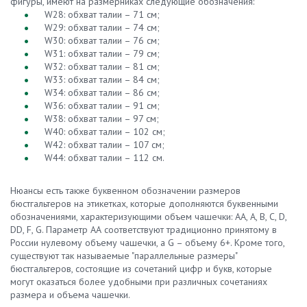
фигуры, имеют на размерниках следующие обозначения:
W28: обхват талии – 71 см;
W29: обхват талии – 74 см;
W30: обхват талии – 76 см;
W31: обхват талии – 79 см;
W32: обхват талии – 81 см;
W33: обхват талии – 84 см;
W34: обхват талии – 86 см;
W36: обхват талии – 91 см;
W38: обхват талии – 97 см;
W40: обхват талии – 102 см;
W42: обхват талии – 107 см;
W44: обхват талии – 112 см.
Нюансы есть также буквенном обозначении размеров
бюстгальтеров на этикетках, которые дополняются буквенными
обозначениями, характеризующими объем чашечки: AA, A, B, C, D,
DD, F, G. Параметр АА соответствуют традиционно принятому в
России нулевому объему чашечки, а G – объему 6+. Кроме того,
существуют так называемые "параллельные размеры"
бюстгальтеров, состоящие из сочетаний цифр и букв, которые
могут оказаться более удобными при различных сочетаниях
размера и объема чашечки.