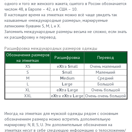
одного и того же женского жакета, сшитого в России обозначается
числом 48, в Европе – 42, а в США – 10.
В настоящее время на этикетках можно всё чаще увидеть так
называемые «международные размеры», маркируемые
латинскими буквами S, M, L и X.
Запомнить международные размеры весьма не сложно, если знать
их расшифровку и перевод.
Расшифровка международных размеров одежды
Обозначения размеров
Расшифровка
Перевод
на этикетках
XS
e
X
tra
S
mall
Очень маленький
S
S
mall
Маленький
M
M
edium
Средний
L
L
arge
Большой
XL
e
X
tra
L
arge
Очень большой
XXL
e
X
tra e
X
tra
L
arge
Очень-очень большой
Иногда, на этикетках для мужской одежды рядом с основным
обозначением размера можно встретить дополнительную
маркировку: N, B, S, U. Эти дополнительные обозначения на
этикетках несут в себе следующую информацию о телосложении/