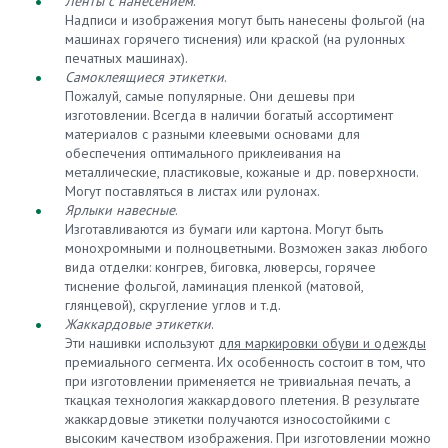
Ленты с нанесением
.
Надписи и изображения могут быть нанесены фольгой (на
машинах горячего тиснения) или краской (на рулонных
печатных машинах).
Самоклеящиеся этикетки
.
Пожалуй, самые популярные. Они дешевы при
изготовлении. Всегда в наличии богатый ассортимент
материалов с разными клеевыми основами для
обеспечения оптимального приклеивания на
металлические, пластиковые, кожаные и др. поверхности.
Могут поставляться в листах или рулонах.
Ярлыки навесные
.
Изготавливаются из бумаги или картона. Могут быть
монохромными и полноцветными. Возможен заказ любого
вида отделки: конгрев, биговка, люверсы, горячее
тиснение фольгой, ламинация пленкой (матовой,
глянцевой), скругление углов и т.д.
Жаккардовые этикетки
.
Эти нашивки используют
для маркировки обуви и одежды
премиального сегмента. Их особенность состоит в том, что
при изготовлении применяется не тривиальная печать, а
ткацкая технология жаккардового плетения. В результате
жаккардовые этикетки получаются износостойкими с
высоким качеством изображения. При изготовлении можно