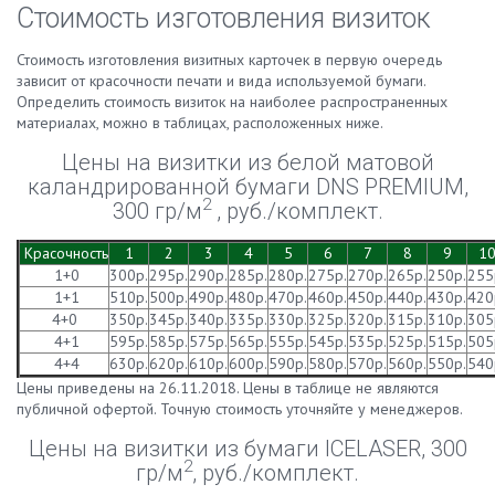
Стоимость изготовления визиток
Стоимость изготовления визитных карточек в первую очередь
зависит от красочности печати и вида используемой бумаги.
Определить стоимость визиток на наиболее распространенных
материалах, можно в таблицах, расположенных ниже.
Цены на визитки из белой матовой
каландрированной бумаги DNS PREMIUM,
2
300 гр/м
, руб./комплект.
Красочность
1
2
3
4
5
6
7
8
9
1
1+0
300р.
295р.
290р.
285р.
280р.
275р.
270р.
265р.
250р.
255
1+1
510р.
500р.
490р.
480р.
470р.
460р.
450р.
440р.
430р.
420
4+0
350р.
345р.
340р.
335р.
330р.
325р.
320р.
315р.
310р.
305
4+1
595р.
585р.
575р.
565р.
555р.
545р.
535р.
525р.
515р.
505
4+4
630р.
620р.
610р.
600р.
590р.
580р.
570р.
560р.
550р.
540
Цены приведены на 26.11.2018. Цены в таблице не являются
публичной офертой. Точную стоимость уточняйте у менеджеров.
Цены на визитки из бумаги ICELASER, 300
2
гр/м
, руб./комплект.