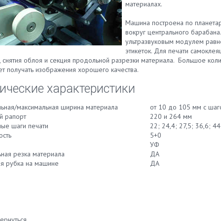
материалах.
Машина построена по планетар
вокруг центрального барабана
ультразвуковым модулем равне
этикеток. Для печати самокле
, снятия облоя и секция продольной разрезки материала. Большое коли
ет получать изображения хорошего качества.
ические характеристики
ьная/максимальная ширина материала
от 10 до 105 мм с шаг
й рапорт
220 и 264 мм
ые шаги печати
22; 24,4; 27,5; 36,6; 4
ость
5+0
УФ
ная резка материала
ДА
я рубка на машине
ДА
ернуться