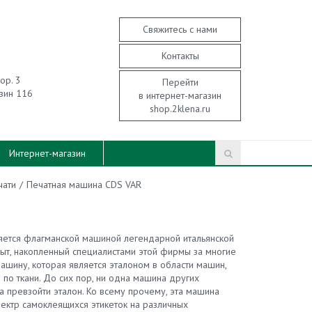
Свяжитесь с нами
Контакты
кор. 3
Перейти
зин 116
в интернет-магазин
shop.2klena.ru
Интернет-магазин
чати
/
Печатная машина CDS VAR
яется флагманской машиной легендарной итальянской
пыт, накопленный специалистами этой фирмы за многие
машину, которая является эталоном в области машин,
по ткани. До сих пор, ни одна машина других
а превзойти эталон. Ко всему прочему, эта машина
пектр самоклеящихся этикеток на различных