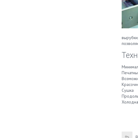
вырубки
позволя
Техн
Минимал
Печатны
Возможн
Красочн
Сушка
Продоль
Холодна
В