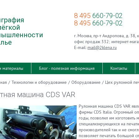
8 495
660-79-02
графия
8 495
660-79-02
лёгкой
мышленности
г. Москва, пр-т Андропова, д. 38, 
елье
офис продаж 332; интернет-мага
E-mail:
mail@2klena.ru
и материалы
Блог - полезная информация
Контакты
вная
/
Технологии и оборудование
/
Оборудование
/
Цех рулонной пе
тная машина CDS VAR
Рулонная машина CDS VAR явл
фирмы CDS Italia. Огромный о
годы, позволил им изготовить 
специализирующихся на печати 
производителей так и не смогл
позволяет печатать большой с