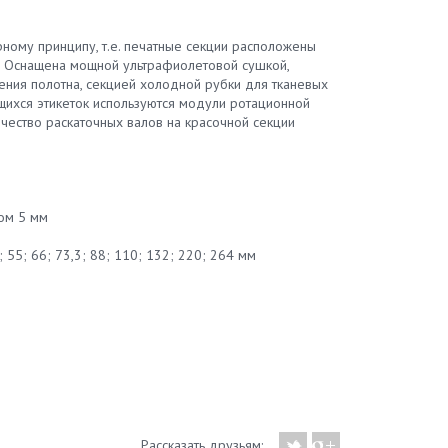
ному принципу, т.е. печатные секции расположены
. Оснащена мощной ультрафиолетовой сушкой,
ния полотна, секцией холодной рубки для тканевых
ящихся этикеток используются модули ротационной
чество раскаточных валов на красочной секции
ом 5 мм
4; 55; 66; 73,3; 88; 110; 132; 220; 264 мм
Рассказать друзьям: