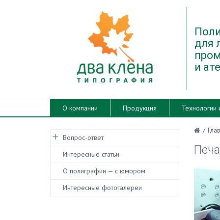
Поли
для 
про
и ат
О компании
Продукция
Технологии 
/
Гла
Вопрос-ответ
Печа
Интересные статьи
О полиграфии — с юмором
Интересные фотогалереи