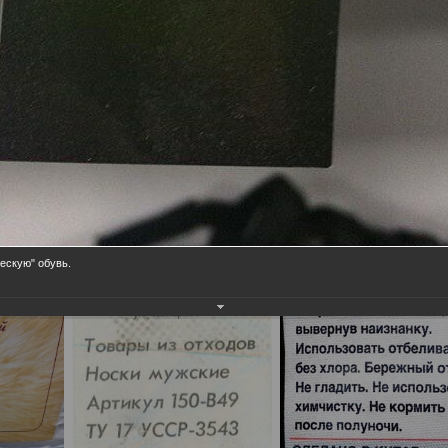
целым произведением "юмористического искусства".
ескую" обувь.