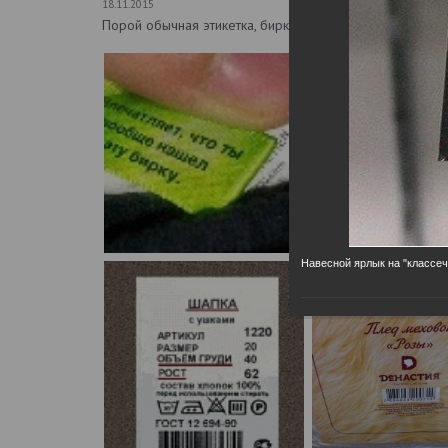
18.11.2015
Порой обычная этикетка, бирка или ярлык могут стать 
Навесной ярлык на "классеч