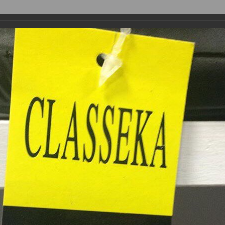
8 495
660-79-02
графия
8 495
660-79-02
лёгкой
мышленности
г. Москва, пр-т Андропова, д. 38, 
елье
офис продаж 332; интернет-мага
E-mail:
mail@2klena.ru
и материалы
Блог - полезная информация
Контакты
— с юмором
/
Забавные тканевые и бумажные этикетки, ярлыки и бирки
и бирки