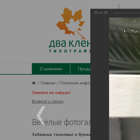
28
из
29
Поли
для 
про
и ат
О компании
Продукция
Технологии 
/
Главная
/
Полезная информация
/
О полиграфии 
Элемент не найден!
Возврат к списку
Весёлые фотогалереи.
Забавные тканевые и бумажные этикетки, ярлыки 