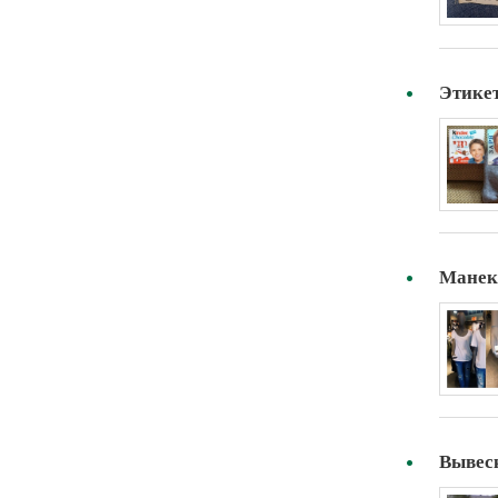
Этикет
Манек
Вывес