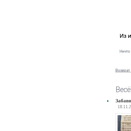
Из 
Ничто
Возврат 
Весё
Забавн
18.11.