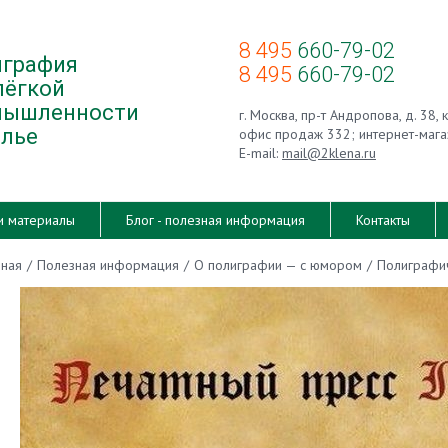
8 495
660-79-02
графия
8 495
660-79-02
лёгкой
мышленности
г. Москва, пр-т Андропова, д. 38, 
елье
офис продаж 332; интернет-мага
E-mail:
mail@2klena.ru
и материалы
Блог - полезная информация
Контакты
вная
/
Полезная информация
/
О полиграфии — с юмором
/
Полиграфи