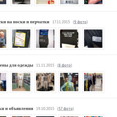
17.11.2015
(
9 фото
)
ки на носки и перчатки
11.11.2015
(
8 фото
)
ены для одежды
19.10.2015
(
57 фото
)
ки и объявления