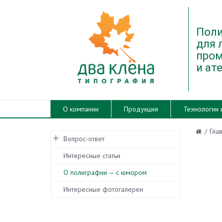
Поли
для 
про
и ат
О компании
Продукция
Технологии 
/
Гла
Вопрос-ответ
Интересные статьи
О полиграфии — с юмором
Интересные фотогалереи